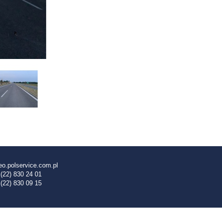
o.polservice.com.pl
 (22) 830 24 01
 (22) 830 09 15