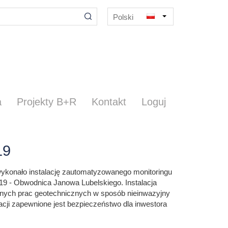
Polski
English
a
Projekty B+R
Kontakt
Loguj
19
wykonało instalację zautomatyzowanego monitoringu
 - Obwodnica Janowa Lubelskiego. Instalacja
znych prac geotechnicznych w sposób nieinwazyjny
alacji zapewnione jest bezpieczeństwo dla inwestora